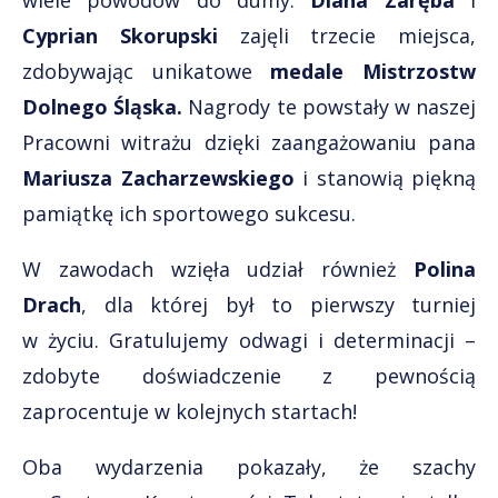
wiele powodów do dumy.
Diana Zaręba
i
Cyprian Skorupski
zajęli trzecie miejsca,
zdobywając unikatowe
medale Mistrzostw
Dolnego Śląska.
Nagrody te powstały w naszej
Pracowni witrażu dzięki zaangażowaniu pana
Mariusza Zacharzewskiego
i stanowią piękną
pamiątkę ich sportowego sukcesu.
W zawodach wzięła udział również
Polina
Drach
, dla której był to pierwszy turniej
w życiu. Gratulujemy odwagi i determinacji –
zdobyte doświadczenie z pewnością
zaprocentuje w kolejnych startach!
Oba wydarzenia pokazały, że szachy