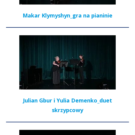
Makar Klymyshyn_gra na pianinie
Julian Gbur i Yulia Demenko_duet
skrzypcowy